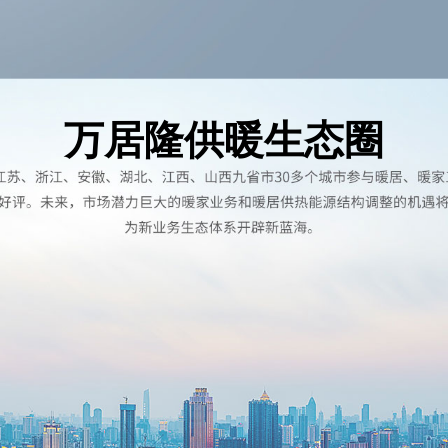
万居隆供暖生态圈